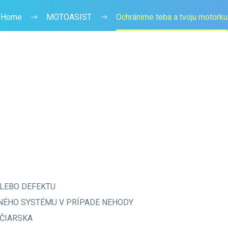
Home
MOTOASIST
Ochránime teba a tvoju motorku
LEBO DEFEKTU
ÉHO SYSTÉMU V PRÍPADE NEHODY
JČIARSKA