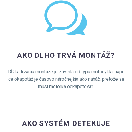
w
w
AKO DLHO TRVÁ MONTÁŽ?
Dĺžka trvania montáže je závislá od typu motocykla, napr.
celokapotáž je časovo náročnejšia ako naháč, pretože sa
musí motorka odkapotovať.
AKO SYSTÉM DETEKUJE